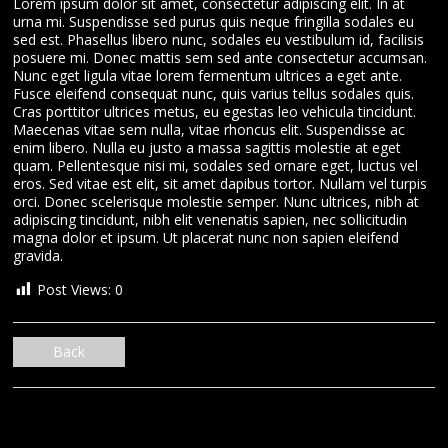
Lorem ipsum dolor sit amet, consectetur adipiscing elit. In at
urna mi. Suspendisse sed purus quis neque fringilla sodales eu
sed est. Phasellus libero nunc, sodales eu vestibulum id, facilisis
posuere mi. Donec mattis sem sed ante consectetur accumsan.
Nunc eget ligula vitae lorem fermentum ultrices a eget ante.
Fusce eleifend consequat nunc, quis varius tellus sodales quis.
Cras porttitor ultrices metus, eu egestas leo vehicula tincidunt.
Maecenas vitae sem nulla, vitae rhoncus elit. Suspendisse ac
enim libero. Nulla eu justo a massa sagittis molestie at eget
quam. Pellentesque nisi mi, sodales sed ornare eget, luctus vel
eros. Sed vitae est elit, sit amet dapibus tortor. Nullam vel turpis
orci. Donec scelerisque molestie semper. Nunc ultrices, nibh at
adipiscing tincidunt, nibh elit venenatis sapien, nec sollicitudin
magna dolor et ipsum. Ut placerat nunc non sapien eleifend
gravida.
Post Views:
0
Back